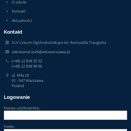
O szkole
Kontakt
Aktualności
Kontakt
XLV Liceum Ogólnokształcące im. Romualda Traugutta
sekretariat.lo45@eduwarszawa.pl
(+48) 22 838 35 32
(+48) 22 838 98 96
ul. Miła 26
01 - 047 Warszawa
Poland
Logowanie
Nazwa użytkownika:
Hasło: