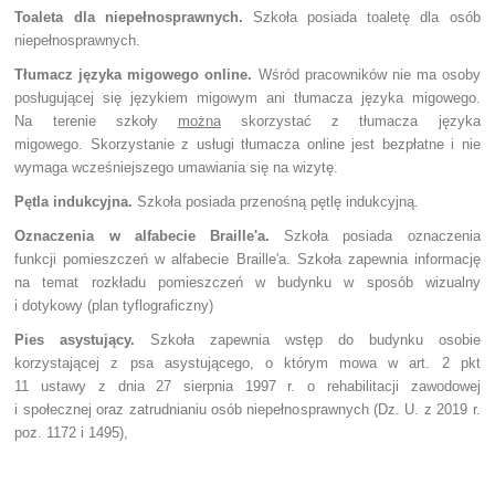
Toaleta dla niepełnosprawnych.
Szkoła posiada toaletę dla osób
niepełnosprawnych.
Tłumacz języka migowego online.
Wśród pracowników nie ma osoby
posługującej się językiem migowym ani tłumacza języka migowego.
Na terenie szkoły
można
skorzystać z tłumacza języka
migowego. Skorzystanie z usługi tłumacza online jest bezpłatne i nie
wymaga wcześniejszego umawiania się na wizytę.
Pętla indukcyjna.
Szkoła posiada przenośną pętlę indukcyjną.
Oznaczenia w alfabecie Braille'a.
Szkoła posiada oznaczenia
funkcji pomieszczeń w alfabecie Braille'a. S
zkoła zapewnia informację
na temat rozkładu pomieszczeń w budynku w sposób wizualny
i dotykowy (plan tyflograficzny)
Pies asystujący.
Szkoła zapewnia wstęp do budynku osobie
korzystającej z psa asystującego, o którym mowa w art. 2 pkt
11 ustawy z dnia 27 sierpnia 1997 r. o rehabilitacji zawodowej
i społecznej oraz zatrudnianiu osób niepełnosprawnych (Dz. U. z 2019 r.
poz. 1172 i 1495),