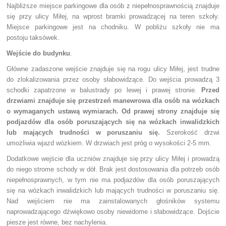
Najbliższe miejsce parkingowe dla osób z niepełnosprawnością znajduje
się przy ulicy Miłej, na wprost bramki prowadzącej na teren szkoły.
Miejsce parkingowe jest na chodniku. W pobliżu szkoły nie ma
postoju taksówek.
Wejście do budynku
.
Główne zadaszone wejście znajduje się na rogu ulicy Miłej, jest trudne
do zlokalizowania przez osoby słabowidzące. Do wejścia prowadzą 3
schodki zapatrzone w balustrady po lewej i prawej stronie.
Przed
drzwiami znajduje się przestrzeń manewrowa dla osób na wózkach
o wymaganych ustawą wymiarach. Od prawej strony znajduje się
podjazdów dla osób poruszających się na wózkach inwalidzkich
lub mających trudności w poruszaniu się.
Szerokość drzwi
umożliwia wjazd wózkiem. W drzwiach jest próg o wysokości 2-5 mm.
Dodatkowe wejście dla uczniów znajduje się przy ulicy Miłej i prowadzą
do niego strome schody w dół. Brak jest dostosowania dla potrzeb osób
niepełnosprawnych, w tym nie ma podjazdów dla osób poruszających
się na wózkach inwalidzkich lub mających trudności w poruszaniu się.
Nad wejściem nie ma zainstalowanych głośników systemu
naprowadzającego dźwiękowo osoby niewidome i słabowidzące. Dojście
piesze jest równe, bez nachylenia.