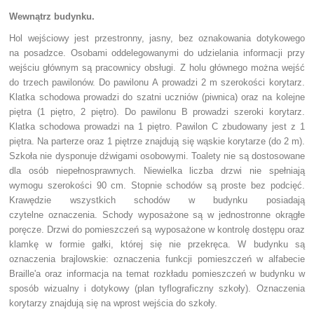
Wewnątrz budynku.
Hol wejściowy jest przestronny, jasny, bez oznakowania dotykowego
na posadzce. Osobami oddelegowanymi do udzielania informacji przy
wejściu głównym są pracownicy obsługi. Z holu głównego można wejść
do trzech pawilonów. Do pawilonu A prowadzi 2 m szerokości korytarz.
Klatka schodowa prowadzi do szatni uczniów (piwnica) oraz na kolejne
piętra (1 piętro, 2 piętro). Do pawilonu B prowadzi szeroki korytarz.
Klatka schodowa prowadzi na 1 piętro. Pawilon C zbudowany jest z 1
piętra. Na parterze oraz 1 piętrze znajdują się wąskie korytarze (do 2 m).
Szkoła nie dysponuje dźwigami osobowymi. Toalety nie są dostosowane
dla osób niepełnosprawnych. Niewielka liczba drzwi nie spełniają
wymogu szerokości 90 cm. Stopnie schodów są proste bez podcięć.
Krawędzie wszystkich schodów w budynku posiadają
czytelne oznaczenia. Schody wyposażone są w jednostronne okrągłe
poręcze. Drzwi do pomieszczeń są wyposażone w kontrolę dostępu oraz
klamkę w formie gałki, której się nie przekręca. W budynku są
oznaczenia brajlowskie: oznaczenia funkcji pomieszczeń w alfabecie
Braille'a oraz
informacja na temat rozkładu pomieszczeń w budynku w
sposób wizualny i dotykowy (plan tyflograficzny szkoły)
. Oznaczenia
korytarzy znajdują się na wprost wejścia do szkoły.