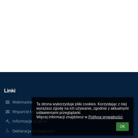
Linki
Webmaster
Ta strona wykorzystuje pliki cookies. Korzystając z niej 
wyrażasz zgodę na ich używanie, zgodnie z aktualnymi 
Wsparcie techniczne
ustawieniami przeglądarki.

Więcej informacji znajdziesz w 
Polityce prywatności
.
Informacje prawne
OK
Deklaracja dostępności