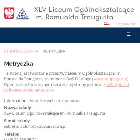
XLV Liceum Ogólnokształcące
im. Romualda Traugutta
Logowanie
STRONA GŁÓWNA
METRYCZKA
Metryczka
Metryczka
Ta strona jest tworzona przez XLV Liceum Ogólnokształcące im.
Romualda Traugutta, za pomocą CMS EduPage (
www.edupage.org
).
Operatorem technicznym serwera tej strony jest firma
>aSc Applied
Software Consultants, s.r.o.
Information about the website operator:
Nazwa szkoły
XLV Liceum Ogólnokształcące im. Romualda Traugutta
E-mail szkoły
sekretariat.lo45@eduwarszawa.pl
Telefon
(+48) 22 838 35 32