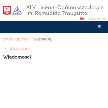
XLV Liceum Ogólnokształcące
im. Romualda Traugutta
Logowanie
STRONA GŁÓWNA
NASZ PROFIL
Nasz
Wiadomosci
profil
Wiadomosci