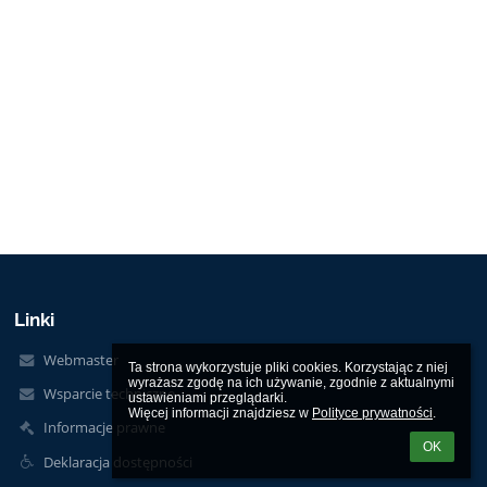
Linki
Webmaster
Ta strona wykorzystuje pliki cookies. Korzystając z niej 
wyrażasz zgodę na ich używanie, zgodnie z aktualnymi 
Wsparcie techniczne
ustawieniami przeglądarki.

Więcej informacji znajdziesz w 
Polityce prywatności
.
Informacje prawne
OK
Deklaracja dostępności