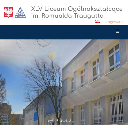
XLV Liceum Ogólnokształcące
im. Romualda Traugutta
Logowanie
Strona
główna