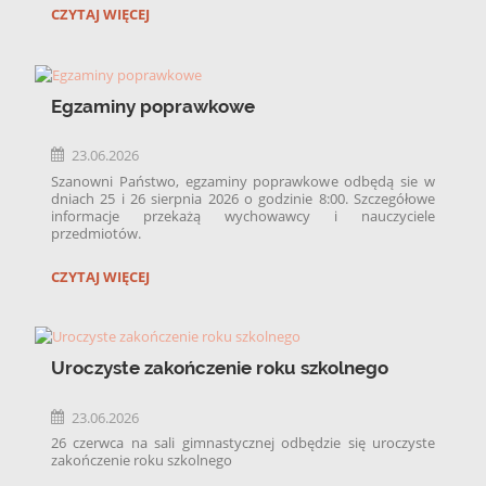
ZAPRASZAMY
CZYTAJ WIĘCEJ
Cena:
630 zł
NA
JESIENNĄ
Zaliczka:
300 zł przy dostarczeniu dokumentów do szkoły.
INTEGRACJĘ:
Program:
Egzaminy poprawkowe
warsztaty integracyjne „Ja i moja klasa”,
23.06.2026
Sport and Fun,
Szanowni Państwo, egzaminy poprawkowe odbędą sie w
ognisko z kiełbaskami,
dniach 25 i 26 sierpnia 2026 o godzinie 8:00. Szczegółowe
Bubble Football,
informacje przekażą wychowawcy i nauczyciele
przedmiotów.
gra terenowa „Flagi
EGZAMINY
CZYTAJ WIĘCEJ
POPRAWKOWE:
Uroczyste zakończenie roku szkolnego
23.06.2026
26 czerwca na sali gimnastycznej odbędzie się uroczyste
zakończenie roku szkolnego