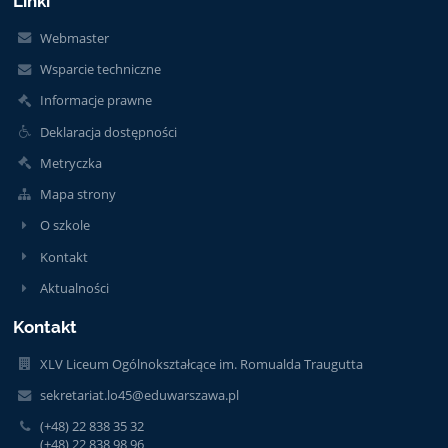
Linki
Webmaster
Wsparcie techniczne
Informacje prawne
Deklaracja dostępności
Metryczka
Mapa strony
O szkole
Kontakt
Aktualności
Kontakt
XLV Liceum Ogólnokształcące im. Romualda Traugutta
sekretariat.lo45@eduwarszawa.pl
(+48) 22 838 35 32
(+48) 22 838 98 96