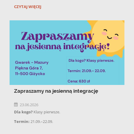
języka w kontekście kulturowym oraz rozwijania
¡HOLA!:
CZYTAJ WIĘCEJ
zainteresowań związanych z krajami hiszpańskojęzycznymi.
Zapraszamy na jesienną integrację
23.06.2026
Dla kogo?
Klasy pierwsze.
Termin:
21.09.–22.09.
Gwarek – Mazury
Piękna Góra 7,11–500 Giżycko