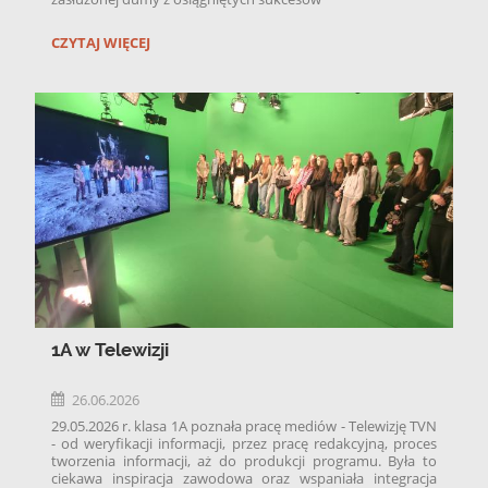
Składamy serdeczne podziękowania Gronu
UROCZYSTE
CZYTAJ WIĘCEJ
Pedagogicznemu oraz wszystkim Pracownikom szkoły
ZAKOŃCZENIE
za zaangażowanie, cierpliwość i codzienne wsparcie w
ROKU
procesie edukacji. Słowa uznania kierujemy również
SZKOLNEGO:
do Rodziców, których wsparcie było nieocenione
1A w Telewizji
26.06.2026
29.05.2026 r. klasa 1A poznała pracę mediów - Telewizję TVN
- od weryfikacji informacji, przez pracę redakcyjną, proces
tworzenia informacji, aż do produkcji programu. Była to
ciekawa inspiracja zawodowa oraz wspaniała integracja