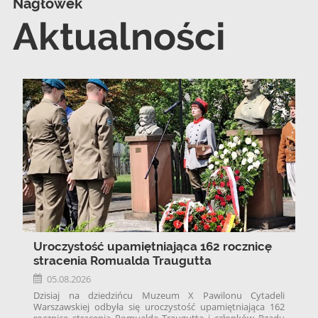
Nagłówek
Aktualności
Uroczystość upamiętniająca 162 rocznicę
stracenia Romualda Traugutta
05.08.2026
Dzisiaj na dziedzińcu Muzeum X Pawilonu Cytadeli
Warszawskiej odbyła się uroczystość upamiętniająca 162