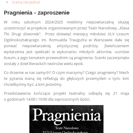
Scena nie jedna!
Pragnienia - zaproszenie
W roku szkolnym 2024/2025 mieliśmy niepowtarzalną okazję
uczestniczyć w projekcie organizowanym przez Teatr Narodowy ,,Klasa
TN. Drugi dzwonek”. Przez dziewięć miesięcy młodzież XLV Liceum
Ogólnokształcącego im. Romualda Traugutta w Warszawie dała się
porwać niepowtarzalnej, artystycznej podróży. Zwieńczeniem
wydarzenia jest spektakl w wykonaniu młodych aktorów, uczniów
liceum, a jego tematem przewodnim są pragnienia. Scenki zaczerpnięte
zostały z dzieł literackich twórców wielu epok.
Co drzemie w nas samych? O czym marzymy? Czego pragniemy? Niech
te pytania staną się refleksją do głębszych przemyśleń o tym, kim
chcielibyśmy być, a kim jesteśmy.
Przedstawienia kończące projekt teatralny odbędą się 21 maja
o godzinach 14:00 i 19:00 dla zaproszonych Gości.