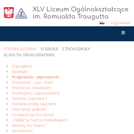
XLV Liceum Ogólnokształcące
im. Romualda Traugutta
Logowanie
STRONA GŁÓWNA
O SZKOLE
Z ŻYCIA SZKOŁY
KLASA TN. DRUGI DZWONEK
Klasa
O projekcie
Spektakl
TN.
Pragnienia - zaproszenie
Drugi
Przymiarki - czas - start!
Podróż po zaświatach
Dzwonek
Promujemy, zapowiadamy
Techniki sceniczne 1
Pierwsze próby teatralne
Tworzymy spektakl
Co więcej oprócz sceny?
,,Feblik’’ w Teatrze Narodowym
Idziemy Do Teatru?
Ale historia!