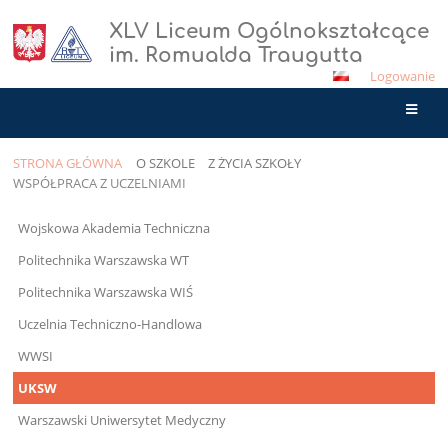
XLV Liceum Ogólnokształcące
im. Romualda Traugutta
Logowanie
STRONA GŁÓWNA
O SZKOLE
Z ŻYCIA SZKOŁY
WSPÓŁPRACA Z UCZELNIAMI
Współpraca
Wojskowa Akademia Techniczna
z
Politechnika Warszawska WT
uczelniami
Politechnika Warszawska WIŚ
Uczelnia Techniczno-Handlowa
WWSI
UKSW
Warszawski Uniwersytet Medyczny