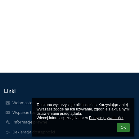
Linki
Webmaster
Ta strona wykorzystuje pliki cookies. Korzystając z niej 
wyrażasz zgodę na ich używanie, zgodnie z aktualnymi 
Wsparcie techniczne
ustawieniami przeglądarki.

Więcej informacji znajdziesz w 
Polityce prywatności
.
Informacje prawne
OK
Deklaracja dostępności