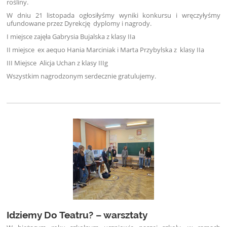
rośliny.
W dniu 21 listopada ogłosiłyśmy wyniki konkursu i wręczyłyśmy
ufundowane przez Dyrekcję dyplomy i nagrody.
I miejsce zajęła Gabrysia Bujalska z klasy IIa
II miejsce ex aequo Hania Marciniak i Marta Przybylska z klasy IIa
III Miejsce Alicja Uchan z klasy IIIg
Wszystkim nagrodzonym serdecznie gratulujemy.
Idziemy Do Teatru? – warsztaty