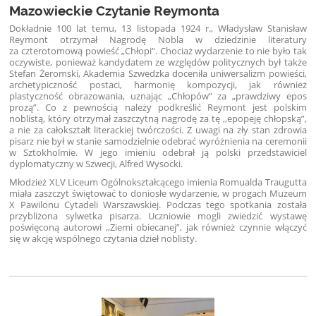
Mazowieckie Czytanie Reymonta
Dokładnie 100 lat temu, 13 listopada 1924 r., Władysław Stanisław
Reymont otrzymał Nagrodę Nobla w dziedzinie literatury
za czterotomową powieść „Chłopi”. Chociaż wydarzenie to nie było tak
oczywiste, ponieważ kandydatem ze względów politycznych był także
Stefan Żeromski, Akademia Szwedzka doceniła uniwersalizm powieści,
archetypiczność postaci, harmonię kompozycji, jak również
plastyczność obrazowania, uznając „Chłopów” za „prawdziwy epos
prozą”. Co z pewnością należy podkreślić Reymont jest polskim
noblistą, który otrzymał zaszczytną nagrodę za tę ,,epopeję chłopską”,
a nie za całokształt literackiej twórczości. Z uwagi na zły stan zdrowia
pisarz nie był w stanie samodzielnie odebrać wyróżnienia na ceremonii
w Sztokholmie. W jego imieniu odebrał ją polski przedstawiciel
dyplomatyczny w Szwecji, Alfred Wysocki.
Młodzież XLV Liceum Ogólnokształcącego imienia Romualda Traugutta
miała zaszczyt świętować to doniosłe wydarzenie, w progach Muzeum
X Pawilonu Cytadeli Warszawskiej. Podczas tego spotkania została
przybliżona sylwetka pisarza. Uczniowie mogli zwiedzić wystawę
poświęconą autorowi ,,Ziemi obiecanej”, jak również czynnie włączyć
się w akcję wspólnego czytania dzieł noblisty.