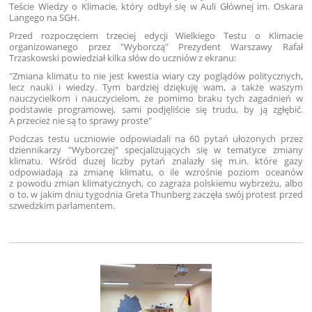
Teście Wiedzy o Klimacie, który odbył się w Auli Głównej im. Oskara
Langego na SGH.
Przed rozpoczęciem trzeciej edycji Wielkiego Testu o Klimacie
organizowanego przez "Wyborczą" Prezydent Warszawy Rafał
Trzaskowski powiedział kilka słów do uczniów z ekranu:
"Zmiana klimatu to nie jest kwestia wiary czy poglądów politycznych,
lecz nauki i wiedzy. Tym bardziej dziękuję wam, a także waszym
nauczycielkom i nauczycielom, że pomimo braku tych zagadnień w
podstawie programowej, sami podjęliście się trudu, by ją zgłębić.
A przecież nie są to sprawy proste"
Podczas testu uczniowie odpowiadali na 60 pytań ułożonych przez
dziennikarzy "Wyborczej" specjalizujących się w tematyce zmiany
klimatu. Wśród duzej liczby pytań znalazły się m.in. które gazy
odpowiadają za zmianę klimatu, o ile wzrośnie poziom oceanów
z powodu zmian klimatycznych, co zagraża polskiemu wybrzeżu, albo
o to, w jakim dniu tygodnia Greta Thunberg zaczęła swój protest przed
szwedzkim parlamentem.