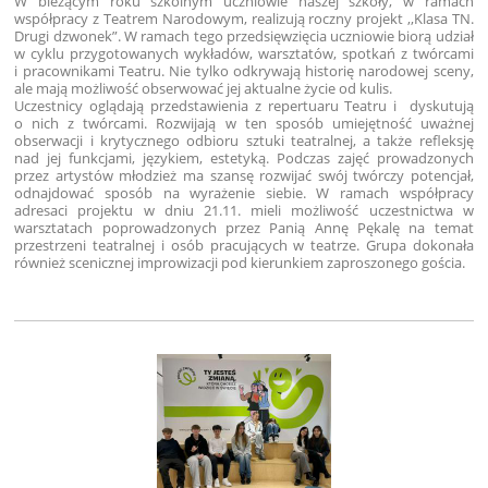
W bieżącym roku szkolnym uczniowie naszej szkoły, w ramach
współpracy z Teatrem Narodowym, realizują roczny projekt ,,Klasa TN.
Drugi dzwonek”. W ramach tego przedsięwzięcia uczniowie biorą udział
w cyklu przygotowanych wykładów, warsztatów, spotkań z twórcami
i pracownikami Teatru. Nie tylko odkrywają historię narodowej sceny,
ale mają możliwość obserwować jej aktualne życie od kulis.
Uczestnicy oglądają przedstawienia z repertuaru Teatru i dyskutują
o nich z twórcami. Rozwijają w ten sposób umiejętność uważnej
obserwacji i krytycznego odbioru sztuki teatralnej, a także refleksję
nad jej funkcjami, językiem, estetyką. Podczas zajęć prowadzonych
przez artystów młodzież ma szansę rozwijać swój twórczy potencjał,
odnajdować sposób na wyrażenie siebie. W ramach współpracy
adresaci projektu w dniu 21.11. mieli możliwość uczestnictwa w
warsztatach poprowadzonych przez Panią Annę Pękalę na temat
przestrzeni teatralnej i osób pracujących w teatrze. Grupa dokonała
również scenicznej improwizacji pod kierunkiem zaproszonego gościa.