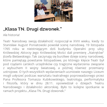
,,Klasa TN. Drugi dzwonek.”
Ale historia!
Teatr Narodowy swoją działalność rozpoczął w XVIII wieku, kiedy to
Stanisław August Poniatowski powołał scenę narodową. 19 listopada
1765 roku w nieistniejącym dziś budynku Operalni przy ulicy
Królewskiej Aktorzy Jego Królewskiej Mości dali premierę ,,Natrętów”
Józefa Bielawskiego. Tak zaczynają się burzliwe dzieje sceny narodowej,
które pamiętają powstanie listopadowe, po którego klęsce Teatr był
pod rządami carskich urzędników czy tragiczne wydarzenia związane
z wybuchem II wojny światowej, a później również przemiany
ustrojowe. O tych wszystkich wydarzeniach uczniowie naszego Liceum
mogli usłyszeć podczas warsztatu teatralnego poprowadzonego przez
Pana Profesora Tomasza Kubikowskiego, teatrologa, performatyka
i filozofa, który w dniu 28.11. opowiedział o dziejach Teatru
Narodowego i działalności aktorskiej. Było to kolejne spotkanie w
ramach projektu ,,Klasa TN. Drugi dzwonek.”