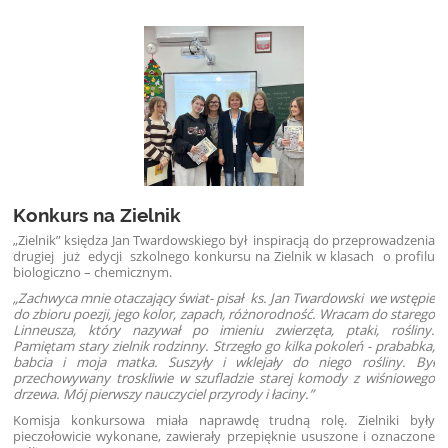
Konkurs na Zielnik
„Zielnik” księdza Jan Twardowskiego był inspiracją do przeprowadzenia
drugiej już edycji szkolnego konkursu na Zielnik w klasach o profilu
biologiczno – chemicznym.
„Zachwyca mnie otaczający świat- pisał ks. Jan Twardowski we wstępie
do zbioru poezji, jego kolor, zapach, różnorodność. Wracam do starego
Linneusza, który nazywał po imieniu zwierzęta, ptaki, rośliny.
Pamiętam stary zielnik rodzinny. Strzegło go kilka pokoleń - prababka,
babcia i moja matka. Suszyły i wklejały do niego rośliny. Był
przechowywany troskliwie w szufladzie starej komody z wiśniowego
drzewa. Mój pierwszy nauczyciel przyrody i łaciny.”
Komisja konkursowa miała naprawdę trudną rolę. Zielniki były
pieczołowicie wykonane, zawierały przepięknie ususzone i oznaczone