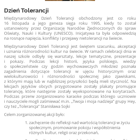
Dzień Tolerancji
Międzynarodowy Dzień Tolerancji obchodzony jest co roku
16 listopada a jego geneza sięga roku 1995, kiedy to został
ustanowiony przez Organizację Narodów Zjednoczonych do spraw
Oświaty, Nauki i Kultury (UNESCO). Inicjatywa ta była odpowiedzią
na rosnące napięcia, konflikty i przejawy nietolerancji na świecie.
Międzynarodowy Dzień Tolerancji jest świętem szacunku, akceptacji
i uznania różnorodności kultur na świecie. W ramach celebracji dnia
w
naszej szkole odbyły się warsztaty, lekcje tematyczne, prezentacje
i pokazy. Podczas lekcji historii, języka polskiego, wiedzy
o społeczeństwie czy godzin wychowawczych młodzież poznała
zagadnienia dotyczące tolerancji w ujęciu historycznym oraz
wielokulturowości i różnorodności społecznej jako zjawiskami,
z którymi mają lub w najbliższej przyszłości będą mieli styczność.
Na
lekcjach języków obcych przygotowane zostały plakaty promujące
tolerancję, które następnie zostały wyeksponowane na korytarzach.
Podczas przerw zorganizowano karaoke podczas którego uczniowie
i nauczyciele mogli zaśmiewać m.in. „Twoja i moja nadzieja” grupy Hey,
czy też „Tolerancja” Stanisława Sojki
Celem zorganizowanej akcji było:
zachęcenie do refleksji nad wartością tolerancji w życiu
społecznym, promowanie pokoju i współistnienia
różnych kultur, religii oraz przekonań,