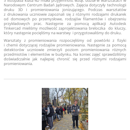
5 listopada klasa 4D miała przyjemność wziąć udział w warsztatach w
Narodowym Centrum Badań Jądrowych. Zajęcia dotyczyły technologii
druku 3D i promieniowania jonizującego. Podczas warsztatów
z drukowania uczniowie zapoznali się z różnymi rodzajami drukarek
od domowych po przemysłowe, rodzajów filamentów i obejrzeniu
przykładowych prac. Następnie za pomocą aplikacji Autodesk
Tinkercad mieliśmy możliwość zaprojektowania breloczka do kluczy,
który następnie pocięliśmy na warstwy i przygotowaliśmy do druku.
Warsztaty z promieniowania rozpoczęliśmy od powtórki z fizyki
i chemii dotyczącej rodzajów promieniowania. Następnie za pomocą
detektorów uczniowie zmierzyli poziom promieniowania różnych
przedmiotów i elementów w budynku. Na koniec zajęć sprawdziliśmy
doświadczalnie jak najlepiej chronić się przed różnymi rodzajami
promieniowania.