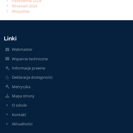
Październik 2024
Wrzesień 2024
Wszystkie
Linki
Webmaster
Wsparcie techniczne
Informacje prawne
Deklaracja dostępności
Metryczka
Mapa strony
O szkole
Kontakt
Aktualności