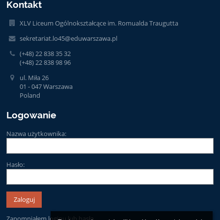
Kontakt
XLV Liceum Ogólnokształcące im. Romualda Traugutta
sekretariat.lo45@eduwarszawa.pl
(+48) 22 838 35 32
(+48) 22 838 98 96
ul. Miła 26
01 - 047 Warszawa
Poland
Logowanie
Nazwa użytkownika:
Hasło:
Zapomniałem loginu lub hasła