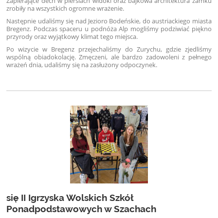
Zapierające dech w piersiach widoki oraz bajkowa architektura zamku
zrobiły na wszystkich ogromne wrażenie.
Następnie udaliśmy się nad Jezioro Bodeńskie, do austriackiego miasta
Bregenz. Podczas spaceru u podnóża Alp mogliśmy podziwiać piękno
przyrody oraz wyjątkowy klimat tego miejsca.
Po wizycie w Bregenz przejechaliśmy do Zurychu, gdzie zjedliśmy
wspólną obiadokolację. Zmęczeni, ale bardzo zadowoleni z pełnego
wrażeń dnia, udaliśmy się na zasłużony odpoczynek.
się II Igrzyska Wolskich Szkół
Ponadpodstawowych w Szachach