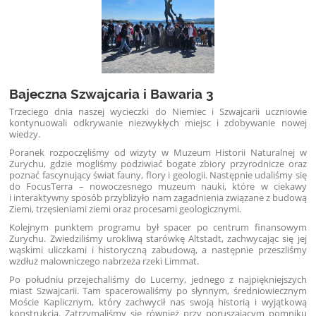
Bajeczna Szwajcaria i Bawaria 3
Trzeciego dnia naszej wycieczki do Niemiec i Szwajcarii uczniowie
kontynuowali odkrywanie niezwykłych miejsc i zdobywanie nowej
wiedzy.
Poranek rozpoczęliśmy od wizyty w Muzeum Historii Naturalnej w
Zurychu, gdzie mogliśmy podziwiać bogate zbiory przyrodnicze oraz
poznać fascynujący świat fauny, flory i geologii. Następnie udaliśmy się
do FocusTerra – nowoczesnego muzeum nauki, które w ciekawy
i interaktywny sposób przybliżyło nam zagadnienia związane z budową
Ziemi, trzęsieniami ziemi oraz procesami geologicznymi.
Kolejnym punktem programu był spacer po centrum finansowym
Zurychu. Zwiedziliśmy urokliwą starówkę Altstadt, zachwycając się jej
wąskimi uliczkami i historyczną zabudową, a następnie przeszliśmy
wzdłuż malowniczego nabrzeża rzeki Limmat.
Po południu przejechaliśmy do Lucerny, jednego z najpiękniejszych
miast Szwajcarii. Tam spacerowaliśmy po słynnym, średniowiecznym
Moście Kaplicznym, który zachwycił nas swoją historią i wyjątkową
konstrukcją. Zatrzymaliśmy się również przy poruszającym pomniku