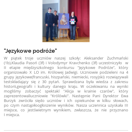
"Językowe podróże"
W piątek troje uczniów naszej szkoły: Aleksander Zuchmański
(1b),
Klaudia Pasoń (3f) i Volodymyr Kravchenko (3f) uczestniczyło w
II
etapie międzyszkolnego konkursu "Językowe Podróże", który
organizowało
X LO im. Królowej Jadwigi. Uczniowie podzieleni na 4
grupy językowe
(francuski, hiszpański, niemiecki, rosyjski) rozwiązywali
test
składający się z 30 pytań. Sprawdzana była wiedza z zakresu
historii,
geografii i kultury danego kraju. W oczekiwaniu na wyniki
mogliśmy
zobaczyć spektakl "Alicja w krainie czarów", który
zaprezentowali
uczniowie "Królówki". Następnie Pani Dyrektor Ewa
Burzyk zwróciła się
do uczniów i ich opiekunów w kilku słowach,
po czym nastąpiło
ogłoszenie wyników. Nasza uczennica uzyskała III
miejsce, co jest
świetnym wynikiem, zwłaszcza, że nie przyznano
I miejsca.