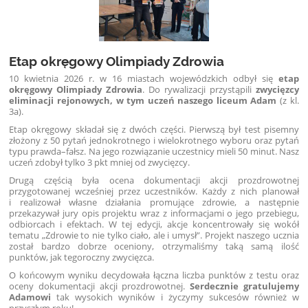
Etap okręgowy Olimpiady Zdrowia
10 kwietnia 2026 r. w 16 miastach wojewódzkich odbył się
etap
okręgowy Olimpiady Zdrowia
. Do rywalizacji przystąpili
zwycięzcy
eliminacji rejonowych, w tym uczeń naszego liceum Adam
(z kl.
3a).
Etap okręgowy składał się z dwóch części. Pierwszą był test pisemny
złożony z 50 pytań jednokrotnego i wielokrotnego wyboru oraz pytań
typu prawda–fałsz. Na jego rozwiązanie uczestnicy mieli 50 minut. Nasz
uczeń zdobył tylko 3 pkt mniej od zwycięzcy.
Drugą częścią była ocena dokumentacji akcji prozdrowotnej
przygotowanej wcześniej przez uczestników. Każdy z nich planował
i realizował własne działania promujące zdrowie, a następnie
przekazywał jury opis projektu wraz z informacjami o jego przebiegu,
odbiorcach i efektach. W tej edycji, akcje koncentrowały się wokół
tematu „Zdrowie to nie tylko ciało, ale i umysł”. Projekt naszego ucznia
został bardzo dobrze oceniony, otrzymaliśmy taką samą ilość
punktów, jak tegoroczny zwycięzca.
O końcowym wyniku decydowała łączna liczba punktów z testu oraz
oceny dokumentacji akcji prozdrowotnej.
Serdecznie gratulujemy
Adamowi
tak wysokich wyników i życzymy sukcesów również w