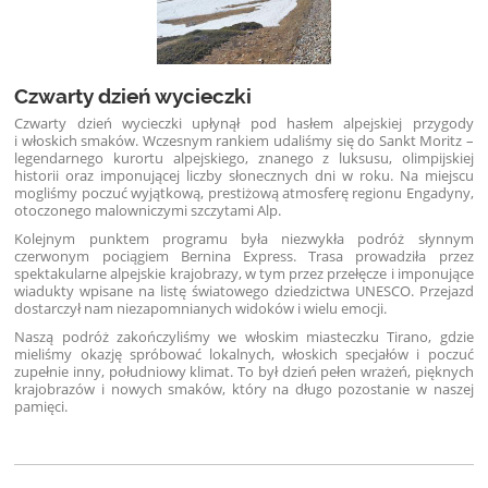
Czwarty dzień wycieczki
Czwarty dzień wycieczki upłynął pod hasłem alpejskiej przygody
i włoskich smaków. Wczesnym rankiem udaliśmy się do Sankt Moritz –
legendarnego kurortu alpejskiego, znanego z luksusu, olimpijskiej
historii oraz imponującej liczby słonecznych dni w roku. Na miejscu
mogliśmy poczuć wyjątkową, prestiżową atmosferę regionu Engadyny,
otoczonego malowniczymi szczytami Alp.
Kolejnym punktem programu była niezwykła podróż słynnym
czerwonym pociągiem Bernina Express. Trasa prowadziła przez
spektakularne alpejskie krajobrazy, w tym przez przełęcze i imponujące
wiadukty wpisane na listę światowego dziedzictwa UNESCO. Przejazd
dostarczył nam niezapomnianych widoków i wielu emocji.
Naszą podróż zakończyliśmy we włoskim miasteczku Tirano, gdzie
mieliśmy okazję spróbować lokalnych, włoskich specjałów i poczuć
zupełnie inny, południowy klimat. To był dzień pełen wrażeń, pięknych
krajobrazów i nowych smaków, który na długo pozostanie w naszej
pamięci.