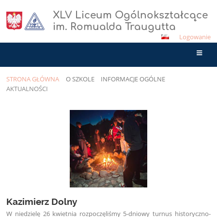
XLV Liceum Ogólnokształcące
im. Romualda Traugutta
Logowanie
STRONA GŁÓWNA
O SZKOLE
INFORMACJE OGÓLNE
AKTUALNOŚCI
Aktualności
Kazimierz Dolny
W niedzielę 26 kwietnia rozpoczęliśmy 5-dniowy turnus historyczno-