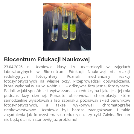
Biocentrum Edukacji Naukowej
23.04.2026 r. Uczniowie klasy 1A uczestniczyli w zajęciach
laboratoryjnych w Biocentrum Edukacji Naukowej nt. reakcji
redukcyjnych fotosyntezy. Poznali mechanizmy reakcji
fotosyntetycznych na własne oczy. Przeprowadzali doświadczenia,
które wykonał w XX w. Robin Hill – odkrywca fazy jasnej fotosyntezy.
Badali, w jaki sposób jest wytwarzana siła redukcyjna i jaka jest jej rola
podczas fazy ciemnej. Ponadto obserwowali chloroplasty, które
samodzielnie wyizolowali z liści szpinaku, poznawali skład barwników
fotosyntetycznych, a także wykonywali chromatografie
cienkowarstwowe. Uczniowie byli bardzo zaangażowani i takie
zagadnienia jak fotosystem, siła redukcyjna, czy cykl Calvina-Benson
nie będą dla nich stanowiły już problemu!