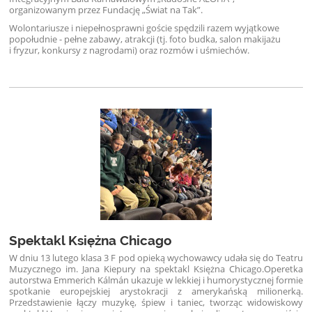
organizowanym przez Fundację „Świat na Tak”.
Wolontariusze i niepełnosprawni goście spędzili razem wyjątkowe
popołudnie - pełne zabawy, atrakcji (tj. foto budka, salon makijażu
i fryzur, konkursy z nagrodami) oraz rozmów i uśmiechów.
Spektakl Księżna Chicago
W dniu 13 lutego klasa 3 F pod opieką wychowawcy udała się do Teatru
Muzycznego im. Jana Kiepury na spektakl Księżna Chicago.
Operetka
autorstwa Emmerich Kálmán ukazuje w lekkiej i humorystycznej formie
spotkanie europejskiej arystokracji z amerykańską milionerką.
Przedstawienie łączy muzykę, śpiew i taniec, tworząc widowiskowy