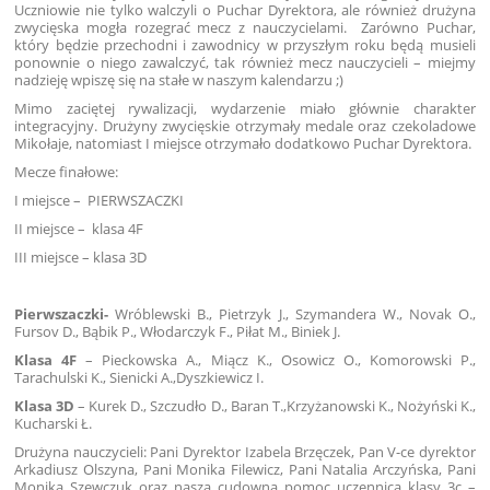
Uczniowie nie tylko walczyli o Puchar Dyrektora, ale również drużyna
zwycięska mogła rozegrać mecz z nauczycielami. Zarówno Puchar,
który będzie przechodni i zawodnicy w przyszłym roku będą musieli
ponownie o niego zawalczyć, tak również mecz nauczycieli – miejmy
nadzieję wpiszę się na stałe w naszym kalendarzu ;)
Mimo zaciętej rywalizacji, wydarzenie miało głównie charakter
integracyjny. Drużyny zwycięskie otrzymały medale oraz czekoladowe
Mikołaje, natomiast I miejsce otrzymało dodatkowo Puchar Dyrektora.
Mecze finałowe:
I miejsce – PIERWSZACZKI
II miejsce – klasa 4F
III miejsce – klasa 3D
Pierwszaczki-
Wróblewski B., Pietrzyk J., Szymandera W., Novak O.,
Fursov D., Bąbik P., Włodarczyk F., Piłat M., Biniek J.
Klasa 4F
– Pieckowska A., Miącz K., Osowicz O., Komorowski P.,
Tarachulski K., Sienicki A.,Dyszkiewicz I.
Klasa 3D
– Kurek D., Szczudło D., Baran T.,Krzyżanowski K., Nożyński K.,
Kucharski Ł.
Drużyna nauczycieli: Pani Dyrektor Izabela Brzęczek, Pan V-ce dyrektor
Arkadiusz Olszyna, Pani Monika Filewicz, Pani Natalia Arczyńska, Pani
Monika Szewczuk oraz nasza cudowna pomoc uczennica klasy 3c –