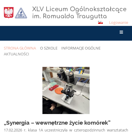
XLV Liceum Ogólnokształcące
im. Romualda Traugutta
Logowanie
STRONA GŁÓWNA
O SZKOLE
INFORMACJE OGÓLNE
AKTUALNOŚCI
Aktualności
„Synergia – wewnętrzne życie komórek”
17.02.2026 r. klasa 1A uczestniczyła w czterogodzinnych warsztatach