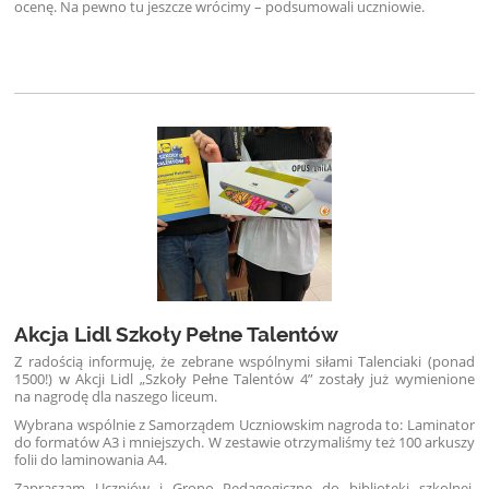
ocenę. Na pewno tu jeszcze wrócimy – podsumowali uczniowie.
Akcja Lidl Szkoły Pełne Talentów
Z radością informuję, że zebrane wspólnymi siłami Talenciaki (ponad
1500!) w Akcji Lidl „Szkoły Pełne Talentów 4” zostały już wymienione
na nagrodę dla naszego liceum.
Wybrana wspólnie z Samorządem Uczniowskim nagroda to: Laminator
do formatów A3 i mniejszych. W zestawie otrzymaliśmy też 100 arkuszy
folii do laminowania A4.
Zapraszam Uczniów i Grono Pedagogiczne do biblioteki szkolnej.