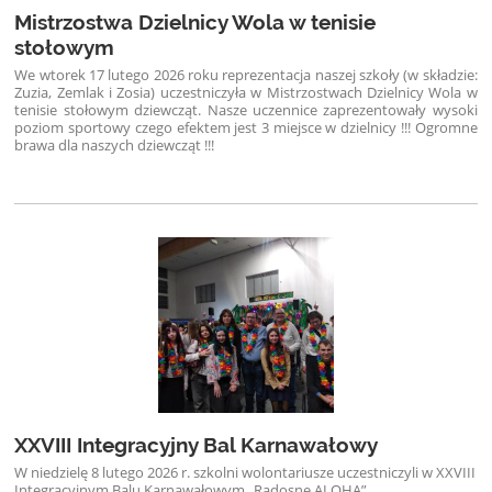
Mistrzostwa Dzielnicy Wola w tenisie
stołowym
We wtorek 17 lutego 2026 roku reprezentacja naszej szkoły (w składzie:
Zuzia, Zemlak i Zosia) uczestniczyła w Mistrzostwach Dzielnicy Wola w
tenisie stołowym dziewcząt. Nasze uczennice zaprezentowały wysoki
poziom sportowy czego efektem jest 3 miejsce w dzielnicy !!! Ogromne
brawa dla naszych dziewcząt !!!
XXVIII Integracyjny Bal Karnawałowy
W niedzielę 8 lutego 2026 r. szkolni wolontariusze uczestniczyli w XXVIII
Integracyjnym Balu Karnawałowym „Radosne ALOHA”,