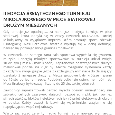
II EDYCJA ŚWIĄTECZNEGO TURNIEJU
MIKOŁAJKOWEGO W PIŁCE SIATKOWEJ
DRUŻYN MIESZANYCH
Gdy emocje już opadną…… za nami już II edycja turnieju w piłce
siatkowej, która odbyła się w zeszły czwartek 04.12.2025. Turniej
Mikołajkowy to wyjątkowa impreza, która promuje sport, zdrowie
i integrację. Nasi uczniowie świetnie wpisują się w daną definicję,
bawiąc się, poznając swoje granice i możliwości.
W czwartek, od samego rana sala sportowa wypełniła się gwarem,
muzyką i energią młodych sportowców. W turnieju udział wzięło
10 drużyn ( min.6 - max 8 osób). Kapitanowie poszczególnych drużyn
rozlosowali podział na 2 grupy. Mecze rozegrano systemem każdy
z każdym w swojej grupie, gdzie z każdej grupy eliminacje do dalszej gry
uzyskało 2 najlepsze drużyny. Mecze grupowe były krótsze i grane
do 15-stu po jednym secie. Podobnie odbył się ćwierćfinał i półfinał.
Mecz finałowy był dłuższy i liczony do 25-ciu, także jeden set.
Zawodnicy zaprezentowali bardzo wysoki poziom umiejętności, nie
zabrakło celnych zagrywek, dających bezpośredni pkt, jak również
silnych ataków, bloków i efektywnych jak również efektownych obron
w boisku. Każdy uczestnik bawił się wyśmienicie, wzajemnie się
napędzając do wspólnej zabawy.
Warto zaznaczyć, że w tym roku turniej nabrał nowego wymiaru….