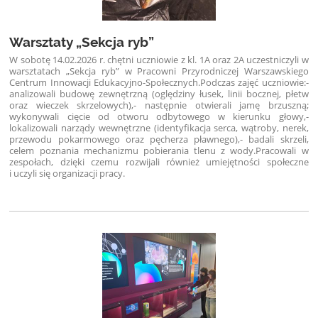
Warsztaty „Sekcja ryb”
W sobotę 14.02.2026 r. chętni uczniowie z kl. 1A oraz 2A uczestniczyli w
warsztatach „Sekcja ryb” w Pracowni Przyrodniczej Warszawskiego
Centrum Innowacji Edukacyjno-Społecznych.
Podczas zajęć uczniowie:
-
analizowali budowę zewnętrzną (oględziny łusek, linii bocznej, płetw
oraz wieczek skrzelowych),
- następnie otwierali jamę brzuszną;
wykonywali cięcie od otworu odbytowego w kierunku głowy,
-
lokalizowali narządy wewnętrzne (identyfikacja serca, wątroby, nerek,
przewodu pokarmowego oraz pęcherza pławnego),
- badali skrzeli,
celem poznania mechanizmu pobierania tlenu z wody.
Pracowali w
zespołach, dzięki czemu rozwijali również umiejętności społeczne
i uczyli się organizacji pracy.