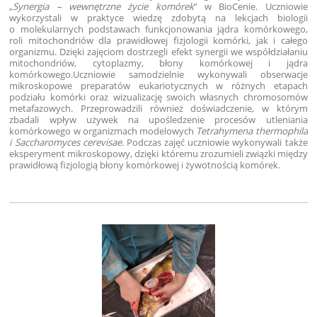
„
Synergia – wewnętrzne życie komórek
” w BioCenie. Uczniowie
wykorzystali w praktyce wiedzę zdobytą na lekcjach biologii
o molekularnych podstawach funkcjonowania jądra komórkowego,
roli mitochondriów dla prawidłowej fizjologii komórki, jak i całego
organizmu. Dzięki zajęciom dostrzegli efekt synergii we współdziałaniu
mitochondriów, cytoplazmy, błony komórkowej i jądra
komórkowego.
Uczniowie samodzielnie wykonywali obserwacje
mikroskopowe preparatów eukariotycznych w różnych etapach
podziału komórki oraz wizualizację swoich własnych chromosomów
metafazowych. Przeprowadzili również doświadczenie, w którym
zbadali wpływ używek na upośledzenie procesów utleniania
komórkowego w organizmach modelowych
Tetrahymena thermophila
i Saccharomyces cerevisae
. Podczas zajęć uczniowie wykonywali także
eksperyment mikroskopowy, dzięki któremu zrozumieli związki między
prawidłową fizjologią błony komórkowej i żywotnością komórek.