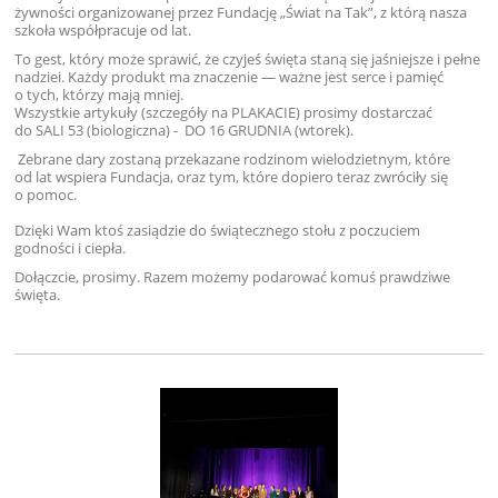
żywności organizowanej przez Fundację „Świat na Tak”, z którą nasza
szkoła współpracuje od lat.
To gest, który może sprawić, że czyjeś święta staną się jaśniejsze i pełne
nadziei. Każdy produkt ma znaczenie — ważne jest serce i pamięć
o tych, którzy mają mniej.
Wszystkie artykuły (szczegóły na PLAKACIE) prosimy dostarczać
do SALI 53 (biologiczna) - DO 16 GRUDNIA (wtorek).
Zebrane dary zostaną przekazane rodzinom wielodzietnym, które
od lat wspiera Fundacja, oraz tym, które dopiero teraz zwróciły się
o pomoc.
Dzięki Wam ktoś zasiądzie do świątecznego stołu z poczuciem
godności i ciepła.
Dołączcie, prosimy. Razem możemy podarować komuś prawdziwe
święta.