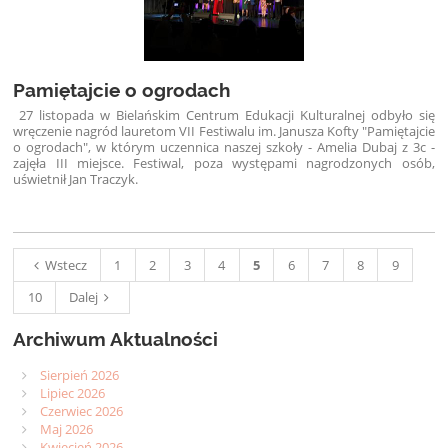
Pamiętajcie o ogrodach
27 listopada w Bielańskim Centrum Edukacji Kulturalnej odbyło się
wręczenie nagród lauretom VII Festiwalu im. Janusza Kofty "Pamiętajcie
o ogrodach", w którym uczennica naszej szkoły - Amelia Dubaj z 3c -
zajęła III miejsce. Festiwal, poza występami nagrodzonych osób,
uświetnił Jan Traczyk.
Wstecz
1
2
3
4
5
6
7
8
9
10
Dalej
Archiwum Aktualności
Sierpień 2026
Lipiec 2026
Czerwiec 2026
Maj 2026
Kwiecień 2026