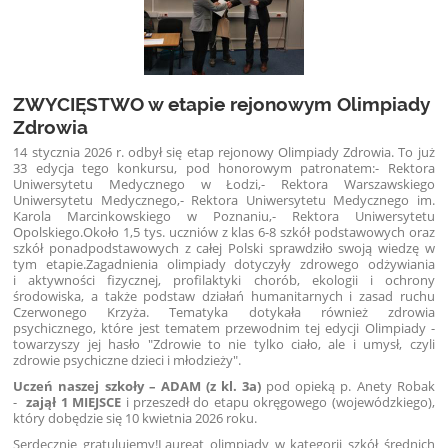
ZWYCIĘSTWO w etapie rejonowym Olimpiady
Zdrowia
14 stycznia 2026 r. odbył się etap rejonowy Olimpiady Zdrowia. To już
33 edycja tego konkursu, pod honorowym patronatem:- Rektora
Uniwersytetu Medycznego w Łodzi,- Rektora Warszawskiego
Uniwersytetu Medycznego,- Rektora Uniwersytetu Medycznego im.
Karola Marcinkowskiego w Poznaniu,- Rektora Uniwersytetu
Opolskiego.Około 1,5 tys. uczniów z klas 6-8 szkół podstawowych oraz
szkół ponadpodstawowych z całej Polski sprawdziło swoją wiedzę w
tym etapie.Zagadnienia olimpiady dotyczyły zdrowego odżywiania
i aktywności fizycznej, profilaktyki chorób, ekologii i ochrony
środowiska, a także podstaw działań humanitarnych i zasad ruchu
Czerwonego Krzyża. Tematyka dotykała również zdrowia
psychicznego, które jest tematem przewodnim tej edycji Olimpiady -
towarzyszy jej hasło "Zdrowie to nie tylko ciało, ale i umysł, czyli
zdrowie psychiczne dzieci i młodzieży".
Uczeń naszej szkoły – ADAM (z kl. 3a)
pod opieką p. Anety Robak
-
zajął 1 MIEJSCE
i przeszedł do etapu okręgowego (wojewódzkiego),
który dobędzie się 10 kwietnia 2026 roku.
Serdecznie gratulujemy!Laureat olimpiady w kategorii szkół średnich