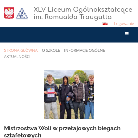
XLV Liceum Ogólnokształcące
im. Romualda Traugutta
Logowanie
STRONA GŁÓWNA
O SZKOLE
INFORMACJE OGÓLNE
AKTUALNOŚCI
Aktualności
Mistrzostwa Woli w przełajowych biegach
sztafetowych