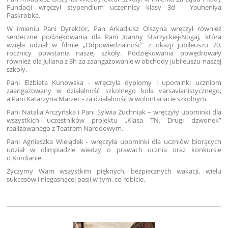
Fundacji wręczył stypendium uczennicy klasy 3d - Yauheniya
Paskrobka.
W imieniu Pani Dyrektor, Pan Arkadiusz Olszyna wręczył również
serdeczne podziękowania dla Pani Joanny Starzyckiej-Nogaj, która
wzięła udział w filmie „Odpowiedzialność" z okazji jubileuszu 70.
rocznicy powstania naszej szkoły. Podziękowania powędrowały
również dla Juliana z 3h za zaangażowanie w obchody jubileuszu naszej
szkoły.
Pani Elżbieta Kunowska - wręczyła dyplomy i upominki uczniom
zaangażowany w działalność szkolnego koła varsavianistycznego,
a Pani Katarzyna Marzec - za działalność w wolontariacie szkolnym.
Pani Natalia Arczyńska i Pani Sylwia Zuchniak – wręczyły upominki dla
wszystkich uczestników projektu „Klasa TN. Drugi dzwonek”
realizowanego z Teatrem Narodowym.
Pani Agnieszka Wielądek - wręczyła upominki dla uczniów biorących
udział w olimpiadzie wiedzy o prawach ucznia oraz konkursie
o Kordianie.
Życzymy Wam wszystkim pięknych, bezpiecznych wakacji, wielu
sukcesów i niegasnącej pasji w tym, co robicie.