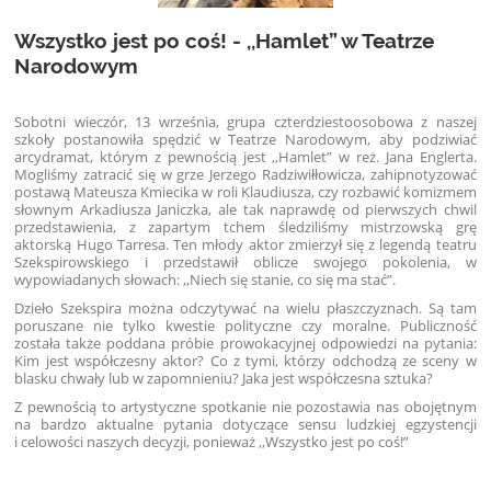
Wszystko jest po coś! - ,,Hamlet” w Teatrze
Narodowym
Sobotni wieczór, 13 września, grupa czterdziestoosobowa z naszej
szkoły postanowiła spędzić w Teatrze Narodowym, aby podziwiać
arcydramat, którym z pewnością jest ,,Hamlet” w reż. Jana Englerta.
Mogliśmy zatracić się w grze Jerzego Radziwiłłowicza, zahipnotyzować
postawą Mateusza Kmiecika w roli Klaudiusza, czy rozbawić komizmem
słownym Arkadiusza Janiczka, ale tak naprawdę od pierwszych chwil
przedstawienia, z zapartym tchem śledziliśmy mistrzowską grę
aktorską Hugo Tarresa. Ten młody aktor zmierzył się z legendą teatru
Szekspirowskiego i przedstawił oblicze swojego pokolenia, w
wypowiadanych słowach: ,,Niech się stanie, co się ma stać”.
Dzieło Szekspira można odczytywać na wielu płaszczyznach. Są tam
poruszane nie tylko kwestie polityczne czy moralne. Publiczność
została także poddana próbie prowokacyjnej odpowiedzi na pytania:
Kim jest współczesny aktor? Co z tymi, którzy odchodzą ze sceny w
blasku chwały lub w zapomnieniu? Jaka jest współczesna sztuka?
Z pewnością to artystyczne spotkanie nie pozostawia nas obojętnym
na bardzo aktualne pytania dotyczące sensu ludzkiej egzystencji
i celowości naszych decyzji, ponieważ ,,Wszystko jest po coś!”