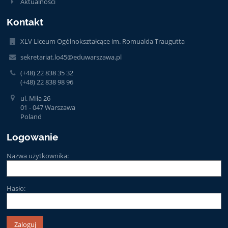
Aktualności
Kontakt
XLV Liceum Ogólnokształcące im. Romualda Traugutta
sekretariat.lo45@eduwarszawa.pl
(+48) 22 838 35 32
(+48) 22 838 98 96
ul. Miła 26
01 - 047 Warszawa
Poland
Logowanie
Nazwa użytkownika:
Hasło: