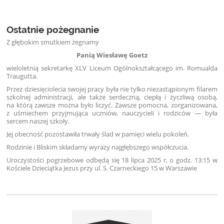
Ostatnie pożegnanie
Z głębokim smutkiem żegnamy
Panią Wiesławę Goetz
wieloletnią sekretarkę XLV Liceum Ogólnokształcącego im. Romualda
Traugutta.
Przez dziesięciolecia swojej pracy była nie tylko niezastąpionym filarem
szkolnej administracji, ale także serdeczną, ciepłą i życzliwą osobą,
na którą zawsze można było liczyć. Zawsze pomocna, zorganizowana,
z uśmiechem przyjmująca uczniów, nauczycieli i rodziców — była
sercem naszej szkoły.
Jej obecność pozostawiła trwały ślad w pamięci wielu pokoleń.
Rodzinie i Bliskim składamy wyrazy najgłębszego współczucia.
Uroczystości pogrzebowe odbędą się 18 lipca 2025 r, o godz. 13:15 w
Kościele Dzieciątka Jezus przy ul. S. Czarneckiego 15 w Warszawie