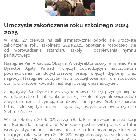
Uroczyste zakończenie roku szkolnego 2024
2025
W dniu 27 czerwca na sali gimnastycznej odbyło się uroczyste
zakończenie roku szkolnego 2024/2025. Spotkanie rozpoczęło się
od wprowadzenia sztandaru szkoły i odśpiewania hymnu
państwowego.
Następnie Pan Arkadiusz Olszyna, Wicedyrektor szkoły, w imieniu Pani
Dyrektor Agaty Pallasch, wręczył odchodzącym nauczycielom
podziękowania za dotychczasową pracę, wręczył dyplomy oraz
nagrody. Następnie odczytał list z podziękowaniami dla rodziców,
uczniów, pracowników administracji i obsługi oraz nauczycieli.
Z inicjatywy Pani Dyrektor wszyscy uczniowie, którzy przynajmniej raz
w trakcie czterech lat nauki w naszej szkole otrzymali świadectwo
z wyróżnieniem, otrzymują dodatkowo pamiątkowe Srebrne Znaczki.
I tak stało się tym razem. Pięciu najlepszych uczniów otrzymało
Srebrne Znaczki.
W roku szkolnym 2024/2025 Zarząd i Rada Fundacji wspierania edukacji
im. Romualda Traugutta w Warszawie postanowiła po raz ostatni
wręczyć stypendium naukowe dla ucznia lub uczennicy, którzy w
mijającym roku szkolnym 2024/2025 osiągnęli najwyższą średnią ocen.
Pan Arkadiusz Olszyna, Wicedyrektor szkoły, w imieniu Zarządu i Rady