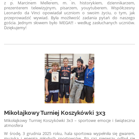
z p. Marcinem Mellerem, m. in. historykiem, dziennikarzem,
prezenterem telewizyjnym, pisarzem, youytuberem. Współczesny
Leonardo da Vinci opowiadał uczniom o swoim życiu, o tym, jak
przeprowadzić wywiad. Była możliwość zadania pytań do naszego
gościa. Jednym słowem było MEGA!!! - według zasłuchanych uczniów.
Dziękujemy!
Mikołajkowy Turniej Koszykówki 3x3
Mikołajkowy Turniej Koszykówki 3x3 – sportowe emocje i świąteczna
atmosfera
W środę, 3 grudnia 2025 roku, hala sportowa wypełniła się gwarem,
muzyką i energią młodych sportowców. Po raz pierwszy odbył się