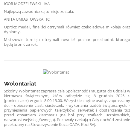
IGOR MODZELEWSKI IVA
Najlepszą zawodniczką turnieju została:
ANITA UMIASTOWSKA. IC
Oprócz medali, finaliści otrzymali również czekoladowe mikołaje oraz
dyplomy.
Mistrzowie turnieju otrzymali również puchar przechodni, ktorego
będą bronić za rok.
Wolontariat
Szkolny Wolontariat zaprasza całą Społeczność Traugutta do udziału w
kiermaszu świątecznym, który odbędzie się 8 grudnia 2025 r.
(poniedziałek) w godz. 8.00-13.00. Wszystkie chętne osoby, zapraszamy
do: - upieczenie ciast, ciasteczek, - wykonania ozdób świątecznych, -
przyniesienia papierowych talerzyków, serwetek i dostarczenia tuż
przed otwarciem kiermaszu (na hol przy szafkach uczniowskich,
na wprost wejścia głównego). Pochwały czekają :) Cały dochód zostanie
przekazany na Stowarzyszenie Kocia OAZA, Koci RAJ.