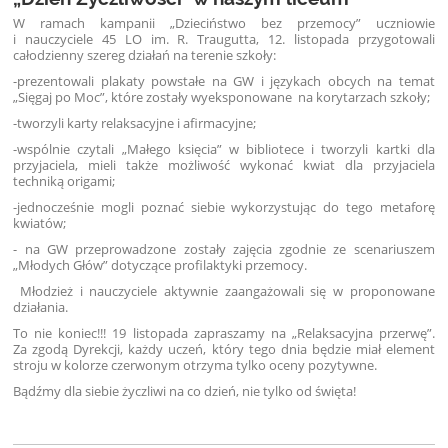
W ramach kampanii „Dzieciństwo bez przemocy” uczniowie
i nauczyciele 45 LO im. R. Traugutta, 12. listopada przygotowali
całodzienny szereg działań na terenie szkoły:
-prezentowali plakaty powstałe na GW i językach obcych na temat
„Sięgaj po Moc”, które zostały wyeksponowane na korytarzach szkoły;
-tworzyli karty relaksacyjne i afirmacyjne;
-wspólnie czytali „Małego księcia” w bibliotece i tworzyli kartki dla
przyjaciela, mieli także możliwość wykonać kwiat dla przyjaciela
techniką origami;
-jednocześnie mogli poznać siebie wykorzystując do tego metaforę
kwiatów;
- na GW przeprowadzone zostały zajęcia zgodnie ze scenariuszem
„Młodych Głów” dotyczące profilaktyki przemocy.
Młodzież i nauczyciele aktywnie zaangażowali się w proponowane
działania.
To nie koniec!!! 19 listopada zapraszamy na „Relaksacyjna przerwę”.
Za zgodą Dyrekcji, każdy uczeń, który tego dnia będzie miał element
stroju w kolorze czerwonym otrzyma tylko oceny pozytywne.
Bądźmy dla siebie życzliwi na co dzień, nie tylko od święta!