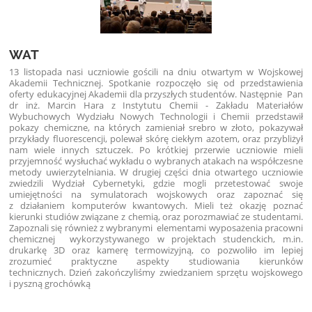
WAT
13 listopada nasi uczniowie gościli na dniu otwartym w Wojskowej
Akademii Technicznej. Spotkanie rozpoczęło się od przedstawienia
oferty edukacyjnej Akademii dla przyszłych studentów. Następnie Pan
dr inż. Marcin Hara z Instytutu Chemii - Zakładu Materiałów
Wybuchowych Wydziału Nowych Technologii i Chemii przedstawił
pokazy chemiczne, na których zamieniał srebro w złoto, pokazywał
przykłady fluorescencji, polewał skórę ciekłym azotem, oraz przybliżył
nam wiele innych sztuczek. Po krótkiej przerwie uczniowie mieli
przyjemność wysłuchać wykładu o wybranych atakach na współczesne
metody uwierzytelniania. W drugiej części dnia otwartego uczniowie
zwiedzili Wydział Cybernetyki, gdzie mogli przetestować swoje
umiejętności na symulatorach wojskowych oraz zapoznać się
z działaniem komputerów kwantowych. Mieli też okazję poznać
kierunki studiów związane z chemią, oraz porozmawiać ze studentami.
Zapoznali się również z wybranymi elementami wyposażenia pracowni
chemicznej wykorzystywanego w projektach studenckich, m.in.
drukarkę 3D oraz kamerę termowizyjną, co pozwoliło im lepiej
zrozumieć praktyczne aspekty studiowania kierunków
technicznych.
Dzień zakończyliśmy zwiedzaniem sprzętu wojskowego
i pyszną grochówką