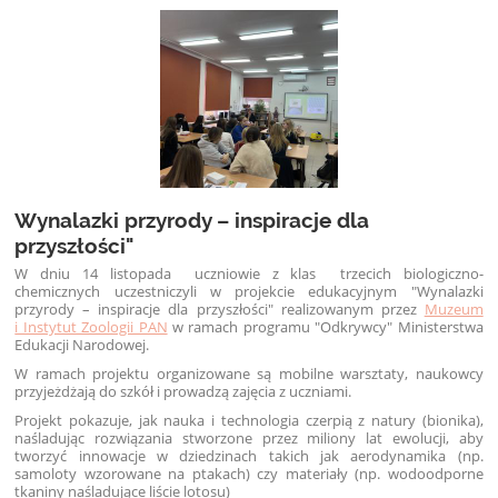
Wynalazki przyrody – inspiracje dla
przyszłości"
W dniu 14 listopada uczniowie z klas trzecich biologiczno-
chemicznych uczestniczyli w projekcie edukacyjnym "Wynalazki
przyrody – inspiracje dla przyszłości" realizowanym przez
Muzeum
i Instytut Zoologii PAN
w ramach programu "Odkrywcy" Ministerstwa
Edukacji Narodowej.
W ramach projektu organizowane są mobilne warsztaty, naukowcy
przyjeżdżają do szkół i prowadzą zajęcia z uczniami.
Projekt pokazuje, jak nauka i technologia czerpią z natury (
bionika
),
naśladując rozwiązania stworzone przez miliony lat ewolucji, aby
tworzyć innowacje w dziedzinach takich jak aerodynamika (np.
samoloty wzorowane na ptakach) czy materiały (np. wodoodporne
tkaniny naśladujące liście lotosu)