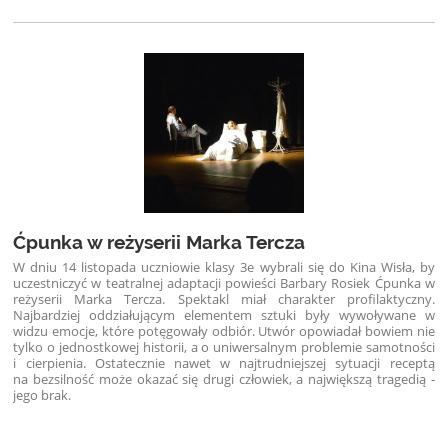
Ćpunka w reżyserii Marka Tercza
W dniu 14 listopada uczniowie klasy 3e wybrali się do Kina Wisła, by
uczestniczyć w teatralnej adaptacji powieści Barbary Rosiek Ćpunka w
reżyserii Marka Tercza. Spektakl miał charakter profilaktyczny.
Najbardziej oddziałującym elementem sztuki były wywoływane w
widzu emocje, które potęgowały odbiór. Utwór opowiadał bowiem nie
tylko o jednostkowej historii, a o uniwersalnym problemie samotności
i cierpienia. Ostatecznie nawet w najtrudniejszej sytuacji receptą
na bezsilność może okazać się drugi człowiek, a największą tragedią -
jego brak.