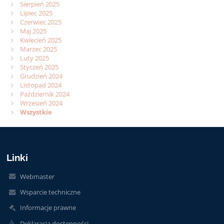
Sierpień 2025
Lipiec 2025
Czerwiec 2025
Maj 2025
Kwiecień 2025
Marzec 2025
Luty 2025
Styczeń 2025
Grudzień 2024
Listopad 2024
Październik 2024
Wrzesień 2024
Wszystkie
Linki
Webmaster
Wsparcie techniczne
Informacje prawne
Deklaracja dostępności