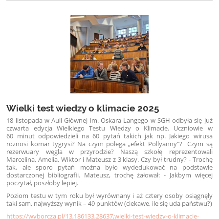
Wielki test wiedzy o klimacie 2025
18 listopada w Auli Głównej im. Oskara Langego w SGH odbyła się już
czwarta edycja Wielkiego Testu Wiedzy o Klimacie. Uczniowie w
60 minut odpowiedzieli na 60 pytań takich jak np. Jakiego wirusa
roznosi komar tygrysi? Na czym polega „efekt Pollyanny"? Czym są
rezerwuary węgla w przyrodzie? Naszą szkołę reprezentowali
Marcelina, Amelia, Wiktor i Mateusz z 3 klasy. Czy był trudny? - Trochę
tak, ale sporo pytań można było wydedukować na podstawie
dostarczonej bibliografii. Mateusz, trochę żałował: - Jakbym więcej
poczytał, poszłoby lepiej.
Poziom testu w tym roku był wyrównany i aż cztery osoby osiągnęły
taki sam, najwyższy wynik – 49 punktów (ciekawe, ile się uda państwu?)
https://wyborcza.pl/13,186133,28637,wielki-test-wiedzy-o-klimacie-