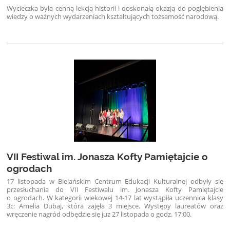
Wycieczka była cenną lekcją historii i doskonałą okazją do pogłębienia
wiedzy o ważnych wydarzeniach kształtujących tożsamość narodową.
VII Festiwal im. Jonasza Kofty Pamiętajcie o
ogrodach
17 listopada w Bielańskim Centrum Edukacji Kulturalnej odbyły się
przesłuchania do VII Festiwalu im. Jonasza Kofty Pamiętajcie
o ogrodach. W kategorii wiekowej 14-17 lat wystąpiła uczennica klasy
3c: Amelia Dubaj, która zajęła 3 miejsce. Występy laureatów oraz
wręczenie nagród odbędzie się juz 27 listopada o godz. 17:00.