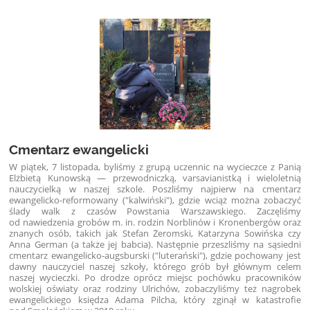
Cmentarz ewangelicki
W piątek, 7 listopada, byliśmy z grupą uczennic na wycieczce z Panią
Elżbietą Kunowską — przewodniczką, varsavianistką i wieloletnią
nauczycielką w naszej szkole. Poszliśmy najpierw na cmentarz
ewangelicko-reformowany ("kalwiński"), gdzie wciąż można zobaczyć
ślady walk z czasów Powstania Warszawskiego. Zaczęliśmy
od nawiedzenia grobów m. in. rodzin Norblinów i Kronenbergów oraz
znanych osób, takich jak Stefan Żeromski, Katarzyna Sowińska czy
Anna German (a także jej babcia). Następnie przeszliśmy na sąsiedni
cmentarz ewangelicko-augsburski ("luterański"), gdzie pochowany jest
dawny nauczyciel naszej szkoły, którego grób był głównym celem
naszej wycieczki. Po drodze oprócz miejsc pochówku pracowników
wolskiej oświaty oraz rodziny Ulrichów, zobaczyliśmy też nagrobek
ewangelickiego księdza Adama Pilcha, który zginął w katastrofie