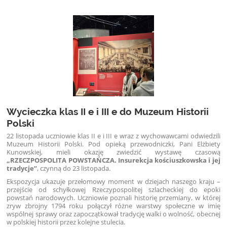
Wycieczka klas II e i III e do Muzeum Historii
Polski
22 listopada uczniowie klas II e i III e wraz z wychowawcami odwiedzili
Muzeum Historii Polski. Pod opieką przewodniczki, Pani Elżbiety
Kunowskiej, mieli okazję zwiedzić wystawę czasową
„RZECZPOSPOLITA POWSTAŃCZA. Insurekcja kościuszkowska i jej
tradycje”
, czynną do 23 listopada.
Ekspozycja ukazuje przełomowy moment w dziejach naszego kraju –
przejście od schyłkowej Rzeczypospolitej szlacheckiej do epoki
powstań narodowych. Uczniowie poznali historię przemiany, w której
zryw zbrojny 1794 roku połączył różne warstwy społeczne w imię
wspólnej sprawy oraz zapoczątkował tradycję walki o wolność, obecnej
w polskiej historii przez kolejne stulecia.