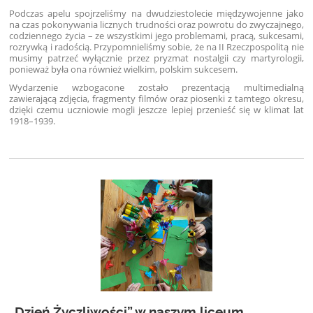
Podczas apelu spojrzeliśmy na dwudziestolecie międzywojenne jako
na czas pokonywania licznych trudności oraz powrotu do zwyczajnego,
codziennego życia – ze wszystkimi jego problemami, pracą, sukcesami,
rozrywką i radością. Przypomnieliśmy sobie, że na II Rzeczpospolitą nie
musimy patrzeć wyłącznie przez pryzmat nostalgii czy martyrologii,
ponieważ była ona również wielkim, polskim sukcesem.
Wydarzenie wzbogacone zostało prezentacją multimedialną
zawierającą zdjęcia, fragmenty filmów oraz piosenki z tamtego okresu,
dzięki czemu uczniowie mogli jeszcze lepiej przenieść się w klimat lat
1918–1939.
„Dzień Życzliwości” w naszym liceum