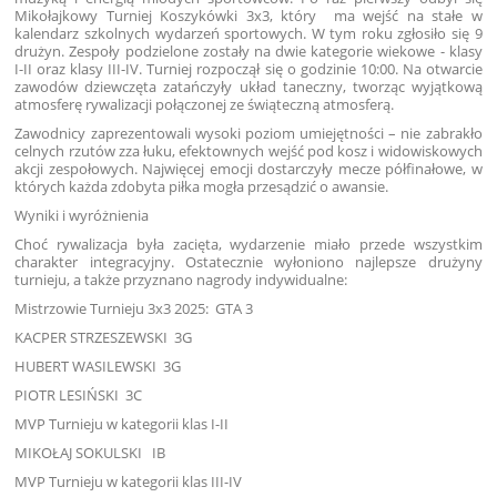
Mikołajkowy Turniej Koszykówki 3x3, który ma wejść na stałe w
kalendarz szkolnych wydarzeń sportowych. W tym roku zgłosiło się 9
drużyn. Zespoły podzielone zostały na dwie kategorie wiekowe - klasy
I-II oraz klasy III-IV. Turniej rozpoczął się o godzinie 10:00. Na otwarcie
zawodów dziewczęta zatańczyły układ taneczny, tworząc wyjątkową
atmosferę rywalizacji połączonej ze świąteczną atmosferą.
Zawodnicy zaprezentowali wysoki poziom umiejętności – nie zabrakło
celnych rzutów zza łuku, efektownych wejść pod kosz i widowiskowych
akcji zespołowych. Najwięcej emocji dostarczyły mecze półfinałowe, w
których każda zdobyta piłka mogła przesądzić o awansie.
Wyniki i wyróżnienia
Choć rywalizacja była zacięta, wydarzenie miało przede wszystkim
charakter integracyjny. Ostatecznie wyłoniono najlepsze drużyny
turnieju, a także przyznano nagrody indywidualne:
Mistrzowie Turnieju 3x3 2025: GTA 3
KACPER STRZESZEWSKI 3G
HUBERT WASILEWSKI 3G
PIOTR LESIŃSKI 3C
MVP Turnieju w kategorii klas I-II
MIKOŁAJ SOKULSKI IB
MVP Turnieju w kategorii klas III-IV